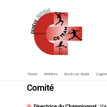
Home
Athlètes
Accès au stade
Logem
Comité
Directrice du Championnat
: V