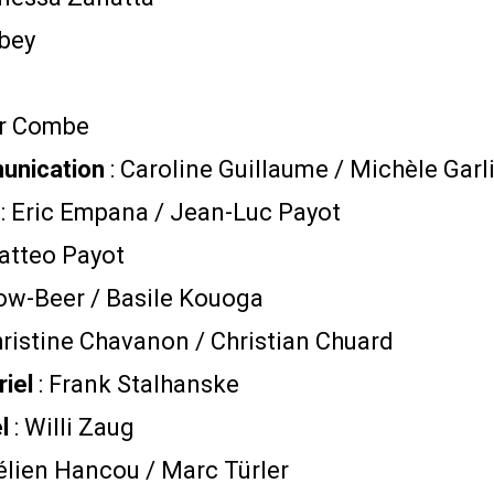
rbey
er Combe​
unication
: Caroline Guillaume / Michèle Garl
g
: Eric Empana / Jean-Luc Payot
atteo Payot
Low-Beer / Basile Kouoga
hristine Chavanon / Christian Chuard
riel
: Frank Stalhanske
el
: Willi Zaug
rélien Hancou / Marc Türler